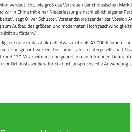
winn verdeutlicht, wie groß das Vertrauen der chinesischen Mark
nd wir in China mit einer Niederlassung einschließlich eigener Fe
beitet“, sagt Oliver Schuster, Vorstandsvorsitzender der Vossloh AG
ag zum Aufbau des größten und modernsten Hochgeschwindigkeitsn
ilität zu fördern.“
igkeitsnetz umfasst aktuell etwas mehr als 43.000 Kilometer un
ometer ausgebaut werden. Die chinesische Tochtergesellschaft Vo
hat rund 130 Mitarbeitende und gehört zu den führenden Lieferant
 vor Ort, insbesondere für die hoch anspruchsvolle Anwendung a
.