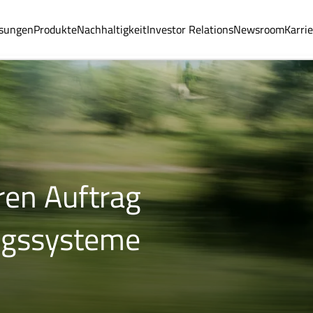
sungen
Produkte
Nachhaltigkeit
Investor Relations
Newsroom
Karri
ren Auftrag
ngssysteme