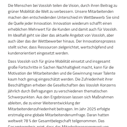
Die Menschen bei Vossloh teilen die Vision, durch ihren Beitrag zu
grüner Mobilität die Welt zu verbessern. Unsere Mitarbeitenden
machen den entscheidenden Unterschied im Wettbewerb: Sie sind
die Quelle jeder Innovation. Innovation wiederum schafft einen
erheblichen Mehrwert für die Kunden und damit auch für Vossloh.
Im Idealfall geht sie über das aktuelle Angebot von Vossloh, aber
auch über das der Wettbewerber hinaus. Der Innovationsprozess
stellt sicher, dass Ressourcen zielgerichtet, wertschöpfend und
kundenorientiert eingesetzt werden.
Dass Vossloh sich für grüne Mobilität einsetzt und insgesamt
große Fortschritte in Sachen Nachhaltigkeit macht, kann für die
Motivation der Mitarbeitenden und die Gewinnung neuer Talente
kaum hoch genug eingeschätzt werden. Die Zufriedenheit ihrer
Beschäftigten erheben die Gesellschaften des Vossloh Konzerns
jährlich durch Befragungen zu verschiedenen thematischen
Schwerpunkten. Aus den Ergebnissen lassen sich Maßnahmen
ableiten, die zu einer Weiterentwicklung der
Mitarbeitendenzufriedenheit beitragen. Im Jahr 2025 erfolgte
erstmalig eine globale Mitarbeitendenumfrage. Daran hatten
weltweit 78 % der Gesamtbelegschaft teilgenommen. Das
Gesamtergebnis zeigt, dass das Mitarbeiterengagement von