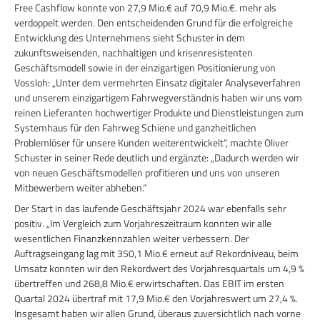
Free Cashflow konnte von 27,9 Mio.€ auf 70,9 Mio.€. mehr als
verdoppelt werden. Den entscheidenden Grund für die erfolgreiche
Entwicklung des Unternehmens sieht Schuster in dem
zukunftsweisenden, nachhaltigen und krisenresistenten
Geschäftsmodell sowie in der einzigartigen Positionierung von
Vossloh: „Unter dem vermehrten Einsatz digitaler Analyseverfahren
und unserem einzigartigem Fahrwegverständnis haben wir uns vom
reinen Lieferanten hochwertiger Produkte und Dienstleistungen zum
Systemhaus für den Fahrweg Schiene und ganzheitlichen
Problemlöser für unsere Kunden weiterentwickelt“, machte Oliver
Schuster in seiner Rede deutlich und ergänzte: „Dadurch werden wir
von neuen Geschäftsmodellen profitieren und uns von unseren
Mitbewerbern weiter abheben.“
Der Start in das laufende Geschäftsjahr 2024 war ebenfalls sehr
positiv. „Im Vergleich zum Vorjahreszeitraum konnten wir alle
wesentlichen Finanzkennzahlen weiter verbessern. Der
Auftragseingang lag mit 350,1 Mio.€ erneut auf Rekordniveau, beim
Umsatz konnten wir den Rekordwert des Vorjahresquartals um 4,9 %
übertreffen und 268,8 Mio.€ erwirtschaften. Das EBIT im ersten
Quartal 2024 übertraf mit 17,9 Mio.€ den Vorjahreswert um 27,4 %.
Insgesamt haben wir allen Grund, überaus zuversichtlich nach vorne