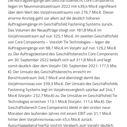
Die Auftragseingänge des Geschäftsbereichs Core Components
liegen im Neunmonatszeitraum 2022 mit 439,4 Mio.€ signifikant
über dem Wert des Vorjahreszeitraums von 276,7 Mio.€. Dieser
enorme Anstieg geht vor allem auf die deutlich höheren
Auftragseingänge im Geschäftsfeld Fastening Systems zurück.
Das Volumen der Neuaufträge steigt von 181,8 Mio.€ im
Vorjahreszeitraum auf nun 325,1 Mio.€. Im zweiten Geschäftsfeld
von Core Components – Vossloh Tie Technologies – legen die
Auftragseingänge von 98,7 Mio.€ im Vorjahr auf nun 129,2 Mio.€
zu. Der Auftragsbestand des Geschäftsbereichs Core Components
am 30. September 2022 beläuft sich auf 311,8 Mio.€ und liegt
somit deutlich über dem Vorjahr (30. September 2021: 177,5 Mio.
€). Der Umsatz des Geschäftsbereichs erreicht im
Berichtszeitraum 346,7 Mio.€ und übersteigt damit das
Vorjahresniveau von 339,3 Mio.€. Der Umsatz des Geschäftsfelds
Fastening Systems legt im Vorjahresvergleich spürbar auf 244,1
Mio.€ (Vorjahr: 232,7 Mio.€) zu. Die Umsätze im Geschäftsfeld Tie
Technologies erreichen 113,1 Mio.€ (Vorjahr: 111,4 Mio.€). Der
Geschäftsbereich Core Components bleibt in den ersten neun
Monaten des laufenden Jahres mit einem EBIT von 31,1 Mio.€
hinter dem Vorjahresniveau von 45,4 Mio.€ zurück.
Ausschlaggebend hierfür sind im Vergleich zum Vorjahr deutlich