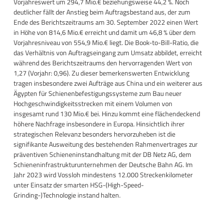
Vorjahreswert um 294,7 Mio.€ beziehungsweise 44,2 %. Noch
deutlicher fällt der Anstieg beim Auftragsbestand aus, der zum
Ende des Berichtszeitraums am 30. September 2022 einen Wert
in Höhe von 814,6 Mio.€ erreicht und damit um 46,8 % über dem
Vorjahresniveau von 554,9 Mio.€ liegt. Die Book-to-Bill-Ratio, die
das Verhältnis von Auftragseingang zum Umsatz abbildet, erreicht
während des Berichtszeitraums den hervorragenden Wert von
1,27 (Vorjahr: 0,96). Zu dieser bemerkenswerten Entwicklung
tragen insbesondere zwei Aufträge aus China und ein weiterer aus
Ägypten für Schienenbefestigungssysteme zum Bau neuer
Hochgeschwindigkeitsstrecken mit einem Volumen von
insgesamt rund 130 Mio.€ bei. Hinzu kommt eine flächendeckend
höhere Nachfrage insbesondere in Europa. Hinsichtlich ihrer
strategischen Relevanz besonders hervorzuheben ist die
signifikante Ausweitung des bestehenden Rahmenvertrages zur
präventiven Schieneninstandhaltung mit der DB Netz AG, dem
Schieneninfrastrukturunternehmen der Deutsche Bahn AG. Im
Jahr 2023 wird Vossloh mindestens 12.000 Streckenkilometer
unter Einsatz der smarten HSG-(High-Speed-
Grinding-)Technologie instand halten.