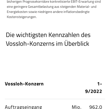
bisherigen Prognosekorridore konkretisierte EBIT-Erwartung sind
eine geringere Gesamtbelastung aus steigenden Material- und
Energiekosten sowie niedrigere andere inflationsbedingte
Kostensteigerungen.
Die wichtigsten Kennzahlen des
Vossloh-Konzerns im Überblick
Vossloh-Konzern
1-
9/2022
9
Auftragseingang
Mio.
962,0