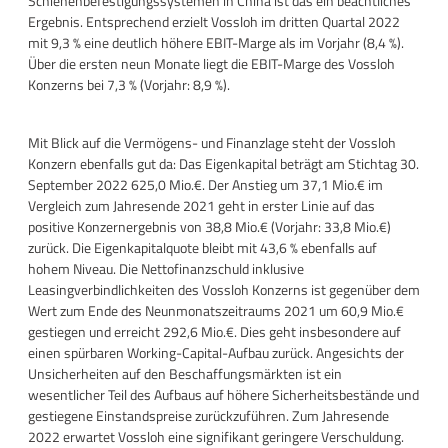
Schienenbefestigungssystemen in China ist das ein beachtliches
Ergebnis. Entsprechend erzielt Vossloh im dritten Quartal 2022
mit 9,3 % eine deutlich höhere EBIT-Marge als im Vorjahr (8,4 %).
Über die ersten neun Monate liegt die EBIT-Marge des Vossloh
Konzerns bei 7,3 % (Vorjahr: 8,9 %).
Mit Blick auf die Vermögens- und Finanzlage steht der Vossloh
Konzern ebenfalls gut da: Das Eigenkapital beträgt am Stichtag 30.
September 2022 625,0 Mio.€. Der Anstieg um 37,1 Mio.€ im
Vergleich zum Jahresende 2021 geht in erster Linie auf das
positive Konzernergebnis von 38,8 Mio.€ (Vorjahr: 33,8 Mio.€)
zurück. Die Eigenkapitalquote bleibt mit 43,6 % ebenfalls auf
hohem Niveau. Die Nettofinanzschuld inklusive
Leasingverbindlichkeiten des Vossloh Konzerns ist gegenüber dem
Wert zum Ende des Neunmonatszeitraums 2021 um 60,9 Mio.€
gestiegen und erreicht 292,6 Mio.€. Dies geht insbesondere auf
einen spürbaren Working-Capital-Aufbau zurück. Angesichts der
Unsicherheiten auf den Beschaffungsmärkten ist ein
wesentlicher Teil des Aufbaus auf höhere Sicherheitsbestände und
gestiegene Einstandspreise zurückzuführen. Zum Jahresende
2022 erwartet Vossloh eine signifikant geringere Verschuldung.