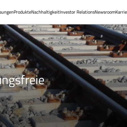
sungen
Produkte
Nachhaltigkeit
Investor Relations
Newsroom
Karri
ungsfreie