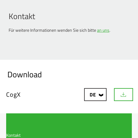
Kontakt
Für weitere Informationen wenden Sie sich bitte
an uns
.
Download
CogX
DE
D
o
w
n
l
o
a
Kontakt
d