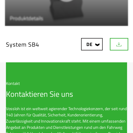
Produktdetails
System SB4
DE
D
o
w
n
l
o
a
Kontakt
d
Kontaktieren Sie uns
Vossloh ist ein weltweit agierender Technologiekonzern, der seit rund
140 Jahren für Qualität, Sicherheit, Kundenorientierung,
Zuverlässigkeit und Innovationskraft steht. Mit einem umfassenden
Angebot an Produkten und Dienstleistungen rund um den Fahrweg