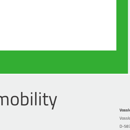
mobility
Vossl
Vossl
D-587