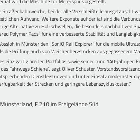
r iaf wird die Maschine für Meterspur vorgestellt.
e Straßenbahnweiche, bei der alle Verschleißteile ausgetauscht w
eitlichen Aufwand. Weitere Exponate auf der iaf sind die Verbund
ltige Alternative zu Holzschwellen, die besonders nachhaltigen 
red Polymer Pads“ für eine verbesserte Stabilität und Langlebigk
Vossloh in Münster den „SoniQ Rail Explorer“ für die mobile Ultras
als die Prüfung auch von Weichenherzstücken aus gegossenem Man
es einzigartig breiten Portfolios sowie seiner rund 140-jährigen
des Fahrwegs Schiene“, sagt Oliver Schuster, Vorstandsvorsitze
tsprechenden Dienstleistungen und unter Einsatz modernster dig
erfügbarkeit der Strecken und geringere Lebenszykluskosten.“
 Münsterland, F 210 im Freigelände Süd