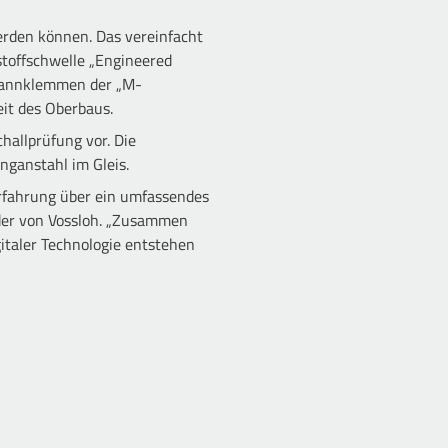
erden können. Das vereinfacht
stoffschwelle „Engineered
Spannklemmen der „M-
eit des Oberbaus.
challprüfung vor. Die
ganstahl im Gleis.
 Erfahrung über ein umfassendes
nder von Vossloh. „Zusammen
italer Technologie entstehen