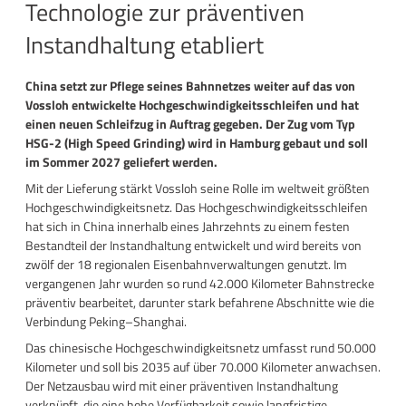
Technologie zur präventiven
Instandhaltung etabliert
China setzt zur Pflege seines Bahnnetzes weiter auf das von
Vossloh entwickelte Hochgeschwindigkeitsschleifen und hat
einen neuen Schleifzug in Auftrag gegeben. Der Zug vom Typ
HSG-2 (High Speed Grinding) wird in Hamburg gebaut und soll
im Sommer 2027 geliefert werden.
Mit der Lieferung stärkt Vossloh seine Rolle im weltweit größten
Hochgeschwindigkeitsnetz. Das Hochgeschwindigkeitsschleifen
hat sich in China innerhalb eines Jahrzehnts zu einem festen
Bestandteil der Instandhaltung entwickelt und wird bereits von
zwölf der 18 regionalen Eisenbahnverwaltungen genutzt. Im
vergangenen Jahr wurden so rund 42.000 Kilometer Bahnstrecke
präventiv bearbeitet, darunter stark befahrene Abschnitte wie die
Verbindung Peking–Shanghai.
Das chinesische Hochgeschwindigkeitsnetz umfasst rund 50.000
Kilometer und soll bis 2035 auf über 70.000 Kilometer anwachsen.
Der Netzausbau wird mit einer präventiven Instandhaltung
verknüpft, die eine hohe Verfügbarkeit sowie langfristige