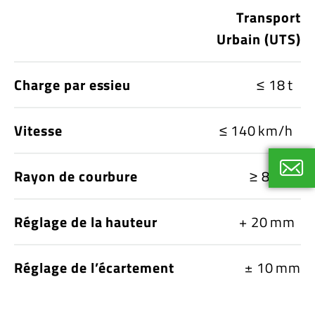
Transport
Urbain (UTS)
Charge par essieu
≤ 18 t
Vitesse
≤ 140 km/h
Rayon de courbure
≥ 80 m
Tim Olb
Product
Réglage de la hauteur
+ 20 mm
+49 23
Réglage de l’écartement
± 10 mm