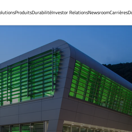
olutions
Produits
Durabilité
Investor Relations
Newsroom
Carrières
D