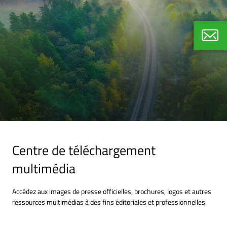
Ivo Ba
Corpora
+49 (0)
Centre de téléchargement
multimédia
Accédez aux images de presse officielles, brochures, logos et autres
ressources multimédias à des fins éditoriales et professionnelles.