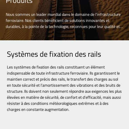
Produits
Nous sommes un leader mondial dans le domaine de l’infrastructure
ferroviaire. Nos clients bénéficient de solutions innovantes et
durables, à la pointe de la technologie, reconnues pour leur qualité et
fiabilité. En collaboration avec nos partenaires et clients, nous
optimisons l’infrastructure ferroviaire pour une disponibilité maximale
des voies.
Systèmes de fixation des rails
Les systèmes de fixation des rails constituent un élément
indispensable de toute infrastructure ferroviaire. Ils garantissent le
maintien correct et précis des rails, le transfert des charges au sol
en toute sécurité et l’amortissement des vibrations et des bruits de
structure. Ils doivent non seulement répondre aux exigences les plus
élevées en matière de sécurité, de confort et d’efficacité, mais aussi
résister à des conditions météorologiques extrêmes et à des
charges en constante augmentation.