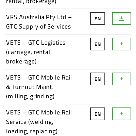
rental, brokerage)
n
l
o
VRS Australia Pty Ltd –
EN
a
D
d
GTC Supply of Services
o
w
n
VETS – GTC Logistics
l
EN
D
o
(carriage, rental,
o
a
w
d
brokerage)
n
l
o
VETS – GTC Mobile Rail
EN
a
D
d
& Turnout Maint.
o
w
(milling, grinding)
n
l
o
VETS – GTC Mobile Rail
EN
a
D
d
Service (welding,
o
w
loading, replacing)
n