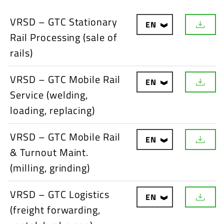
VRSD – GTC Stationary
EN
D
Rail Processing (sale of
o
w
rails)
n
l
o
VRSD – GTC Mobile Rail
EN
a
D
d
Service (welding,
o
w
loading, replacing)
n
l
o
VRSD – GTC Mobile Rail
EN
a
D
d
& Turnout Maint.
o
w
(milling, grinding)
n
l
o
VRSD – GTC Logistics
EN
a
D
d
(freight forwarding,
o
w