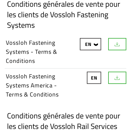
Conditions générales de vente pour
les clients de Vossloh Fastening
Systems
Vossloh Fastening
EN
D
Systems - Terms &
o
w
Conditions
n
l
o
Vossloh Fastening
EN
a
D
d
Systems America -
o
w
Terms & Conditions
n
l
o
a
Conditions générales de vente pour
d
les clients de Vossloh Rail Services