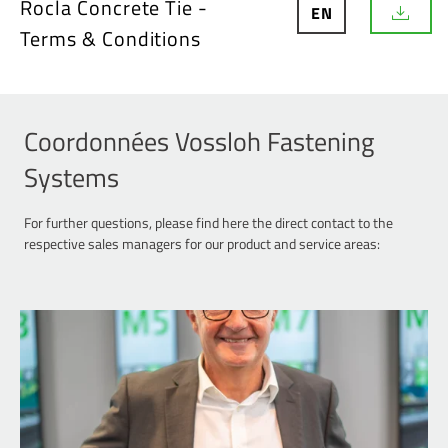
Rocla Concrete Tie -
EN
D
Terms & Conditions
o
w
n
l
o
a
Coordonnées Vossloh Fastening
d
Systems
For further questions, please find here the direct contact to the
respective sales managers for our product and service areas: