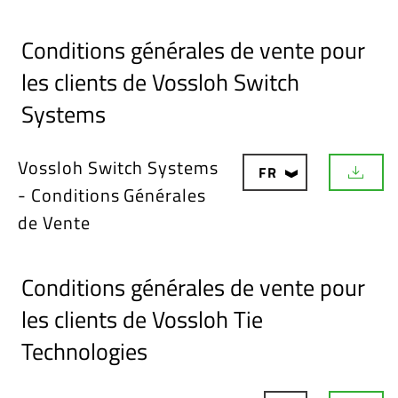
l
o
a
Conditions générales de vente pour
d
les clients de Vossloh Switch
Systems
Vossloh Switch Systems
FR
D
- Conditions Générales
o
w
de Vente
n
l
o
a
Conditions générales de vente pour
d
les clients de Vossloh Tie
Technologies