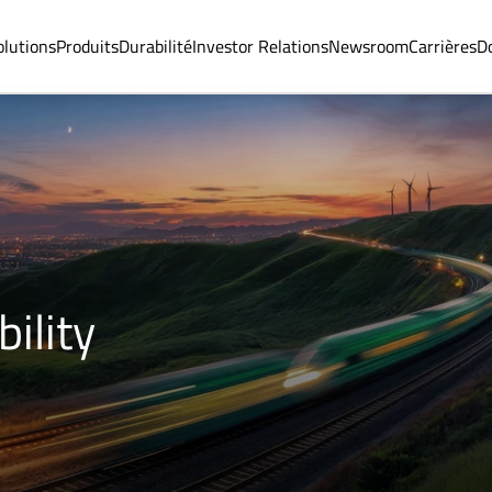
olutions
Produits
Durabilité
Investor Relations
Newsroom
Carrières
D
ility