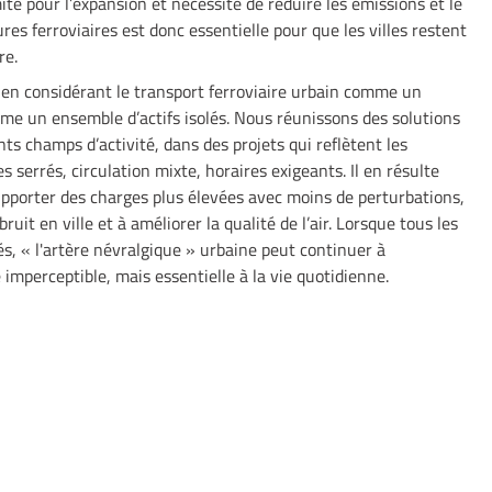
té pour l’expansion et nécessité de réduire les émissions et le
tures ferroviaires est donc essentielle pour que les villes restent
vre.
 en considérant le transport ferroviaire urbain comme un
me un ensemble d’actifs isolés. Nous réunissons des solutions
nts champs d’activité, dans des projets qui reflètent les
s serrés, circulation mixte, horaires exigeants. Il en résulte
upporter des charges plus élevées avec moins de perturbations,
ruit en ville et à améliorer la qualité de l’air. Lorsque tous les
s, « l'artère névralgique » urbaine peut continuer à
imperceptible, mais essentielle à la vie quotidienne.