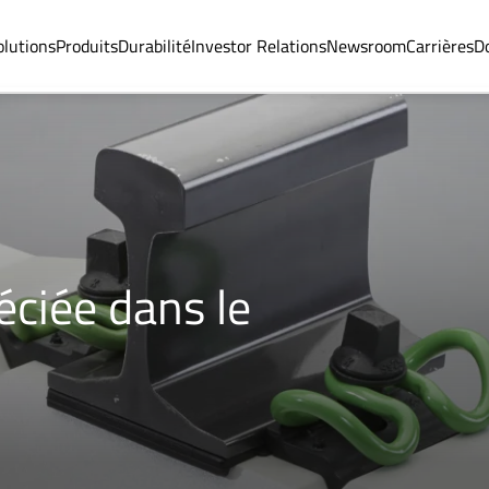
olutions
Produits
Durabilité
Investor Relations
Newsroom
Carrières
D
éciée dans le