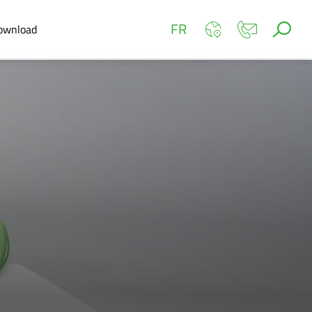
FR
ownload