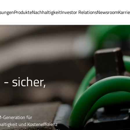
sungen
Produkte
Nachhaltigkeit
Investor Relations
Newsroom
Karri
- sicher,
M-Generation für
altigkeit und Kosteneffizienz